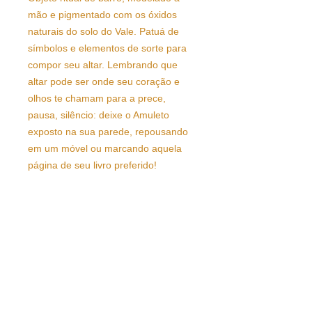
mão e pigmentado com os óxidos
naturais do solo do Vale. Patuá de
símbolos e elementos de sorte para
compor seu altar. Lembrando que
altar pode ser onde seu coração e
olhos te chamam para a prece,
pausa, silêncio: deixe o Amuleto
exposto na sua parede, repousando
em um móvel ou marcando aquela
página de seu livro preferido!
medidas: 20cm diâmetro
O valor do frete é unitário, por 01
peça comprada.
Entrega: 15 dias