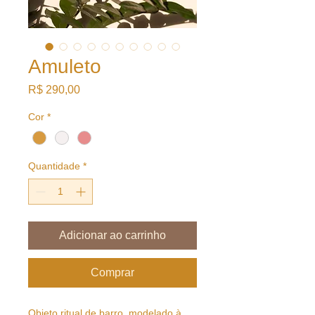
Amuleto
Preço
R$ 290,00
Cor
*
Quantidade
*
Adicionar ao carrinho
Comprar
Objeto ritual de barro, modelado à