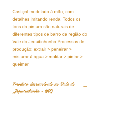
Castiçal modelado à mão, com 
detalhes imitando renda. Todos os 
tons da pintura são naturais de 
diferentes tipos de barro da região do 
Vale do Jequitinhonha.Processos de 
produção: extrair > peneirar > 
misturar à água > moldar > pintar > 
queimar
Produto desenvolvido no Vale do
Jequitinhonha - MG
Tamanho e cores podem sutilmente
sofrer variações. Lembrem-se, o
produto foi feito à mão <3
feito à mão
pesquisa sociocultural