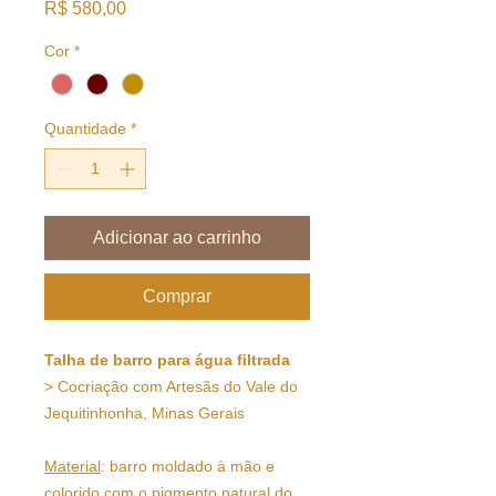
Preço
R$ 580,00
Cor
*
Quantidade
*
Adicionar ao carrinho
Comprar
Talha de barro para água filtrada
> Cocriação com Artesãs do Vale do
Jequitinhonha, Minas Gerais
Material
: barro moldado à mão e
colorido com o pigmento natural do