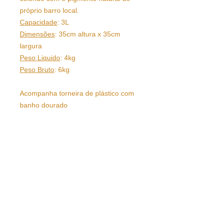
próprio barro local.
Capacidade
: 3L
Dimensões
: 35cm altura x 35cm
largura
Peso Liquido
: 4kg
Peso Bruto
: 6kg
Acompanha torneira de plástico com
banho dourado
Lembre-se: peça #FEITAÀMÃO
• Tamanho e cor podem sutilmente
O valor do frete é unitário, por 01
variar de acordo com as impressões
peça comprada.
digitais e batimentos cardíacos de
cada artesã
• Prazo para postagem: 30 dias
Entrega: 20 dias
Entrega: 20 dias